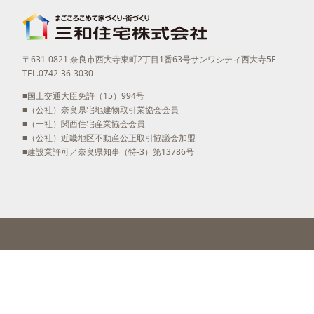
〒631-0821 奈良市西大寺東町2丁目1番63号サンワシティ西大寺5F
TEL.0742-36-3030
■国土交通大臣免許（15）994号
■（公社）奈良県宅地建物取引業協会会員
■（一社）関西住宅産業協会会員
■（公社）近畿地区不動産公正取引協議会加盟
■建設業許可／奈良県知事（特-3）第13786号