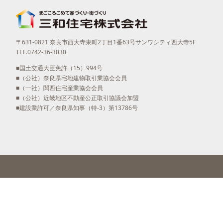
〒631-0821 奈良市西大寺東町2丁目1番63号サンワシティ西大寺5F
TEL.0742-36-3030
■国土交通大臣免許（15）994号
■（公社）奈良県宅地建物取引業協会会員
■（一社）関西住宅産業協会会員
■（公社）近畿地区不動産公正取引協議会加盟
■建設業許可／奈良県知事（特-3）第13786号