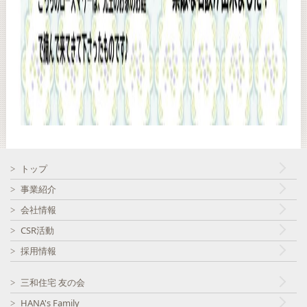
トップ
事業紹介
会社情報
CSR活動
採用情報
三和住宅 友の会
HANA's Family