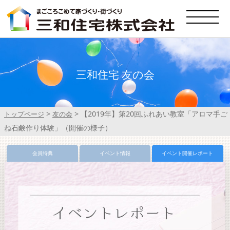
三和住宅 友の会
>
>
【2019年】第20回ふれあい教室「アロマ手ご
トップページ
友の会
ね石鹸作り体験」（開催の様子）
会員特典
イベント情報
イベント開催レポート