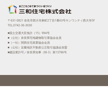
〒631-0821 奈良市西大寺東町2丁目1番63号サンワシティ西大寺5F
TEL.0742-36-3030
■国土交通大臣免許（15）994号
■（公社）奈良県宅地建物取引業協会会員
■（一社）関西住宅産業協会会員
■（公社）近畿地区不動産公正取引協議会加盟
■建設業許可／奈良県知事（特-3）第13786号