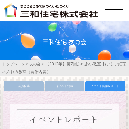
三和住宅 友の会
>
>
【2012年】第7回ふれあい教室 おいしい紅茶
トップページ
友の会
の入れ方教室（開催内容）
会員特典
イベント情報
イベント開催レポート