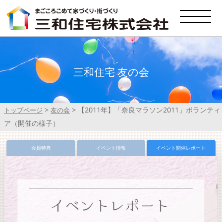
三和住宅 友の会
>
>
【2011年】「奈良マラソン2011」ボランティ
トップページ
友の会
ア（開催の様子）
会員特典
イベント情報
イベント開催レポート