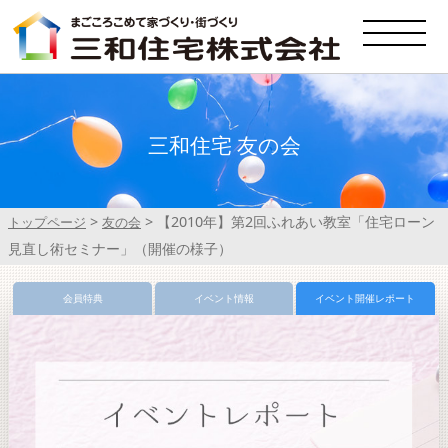
三和住宅 友の会
>
>
【2010年】第2回ふれあい教室「住宅ローン
トップページ
友の会
見直し術セミナー」（開催の様子）
会員特典
イベント情報
イベント開催レポート