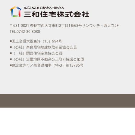
〒631-0821 奈良市西大寺東町2丁目1番63号サンワシティ西大寺5F
TEL.0742-36-3030
■国土交通大臣免許（15）994号
■（公社）奈良県宅地建物取引業協会会員
■（一社）関西住宅産業協会会員
■（公社）近畿地区不動産公正取引協議会加盟
■建設業許可／奈良県知事（特-3）第13786号